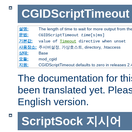
CGIDScriptTimeout
설명:
The length of time to wait for more output from t
문법:
CGIDScriptTimeout
time
[s|ms]
기본값:
value of
Timeout
directive when unset
사용장소:
주서버설정, 가상호스트, directory, .htaccess
상태:
Base
모듈:
mod_cgid
지원:
CGIDScriptTimeout defaults to zero in releases 2.4
The documentation for thi
been translated yet. Plea
English version.
ScriptSock
지시어