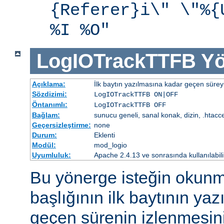
{Referer}i\" \"%{
%I %O"
LogIOTrackTTFB
Yö
Açıklama:
İlk baytın yazılmasına kadar geçen süreyi
Sözdizimi:
LogIOTrackTTFB ON|OFF
Öntanımlı:
LogIOTrackTTFB OFF
Bağlam:
sunucu geneli, sanal konak, dizin, .htacc
Geçersizleştirme:
none
Durum:
Eklenti
Modül:
mod_logio
Uyumluluk:
Apache 2.4.13 ve sonrasında kullanılabili
Bu yönerge isteğin okunm
başlığının ilk baytının ya
geçen sürenin izlenmesini 