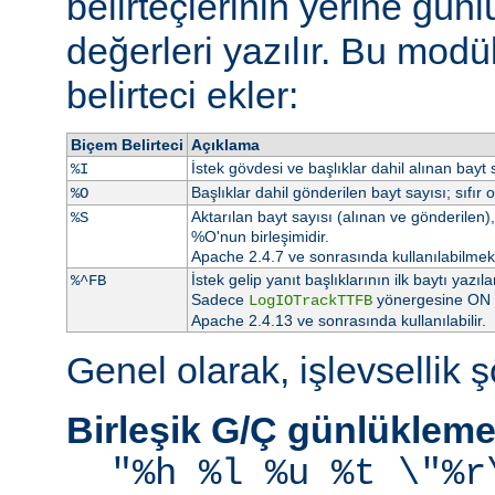
belirteçlerinin yerine gü
değerleri yazılır. Bu modü
belirteci ekler:
Biçem Belirteci
Açıklama
İstek gövdesi ve başlıklar dahil alınan bayt s
%I
Başlıklar dahil gönderilen bayt sayısı; sıfır 
%O
Aktarılan bayt sayısı (alınan ve gönderilen), 
%S
%O'nun birleşimidir.
Apache 2.4.7 ve sonrasında kullanılabilmekt
İstek gelip yanıt başlıklarının ilk baytı ya
%^FB
Sadece
yönergesine ON at
LogIOTrackTTFB
Apache 2.4.13 ve sonrasında kullanılabilir.
Genel olarak, işlevsellik şö
Birleşik G/Ç günlükleme
"%h %l %u %t \"%r