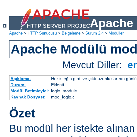
Apache 
Apache
>
HTTP Sunucusu
>
Belgeleme
>
Sürüm 2.4
>
Modüller
Apache Modülü mod
Mevcut Diller:
e
Açıklama:
Her isteğin girdi ve çıktı uzunluklarının günl
Durum:
Eklenti
Modül Betimleyici:
logio_module
Kaynak Dosyası:
mod_logio.c
Özet
Bu modül her istekte alınan