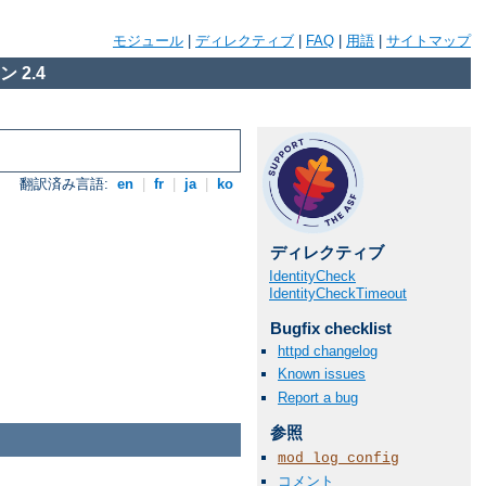
モジュール
|
ディレクティブ
|
FAQ
|
用語
|
サイトマップ
 2.4
翻訳済み言語:
en
|
fr
|
ja
|
ko
ディレクティブ
IdentityCheck
IdentityCheckTimeout
Bugfix checklist
httpd changelog
Known issues
Report a bug
参照
mod_log_config
コメント