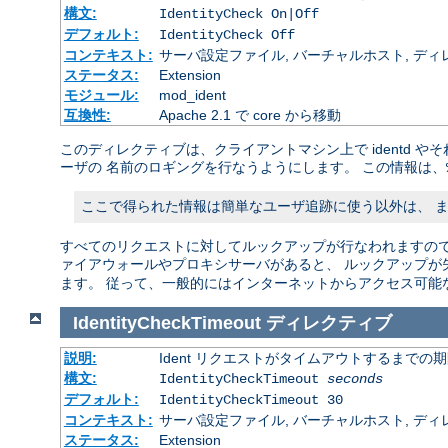
構文:
IdentityCheck On|Off
デフォルト:
IdentityCheck Off
コンテキスト:
サーバ設定ファイル, バーチャルホスト, ディ
ステータス:
Extension
モジュール:
mod_ident
互換性:
Apache 2.1 で core から移動
このディレクティブは、クライアントマシン上で identd 
ーザの 名前のロギングを行なうようにします。 この情報は、
ここで得られた情報は簡単なユーザ追跡に使う以外は、 
すべてのリクエストに対してルックアップが行なわれますので、
ァイアウォールやプロキシサーバがあると、 ルックアップが
ます。 従って、一般的にはインターネットからアクセス可能
IdentityCheckTimeout
ディレクティブ
説明:
Ident リクエストがタイムアウトするまでの
構文:
IdentityCheckTimeout
seconds
デフォルト:
IdentityCheckTimeout 30
コンテキスト:
サーバ設定ファイル, バーチャルホスト, ディ
ステータス:
Extension