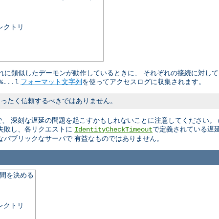
レクトリ
やそれに類似したデーモンが動作しているときに、 それぞれの接続に対し
フォーマット文字列
を使ってアクセスログに収集されます。
%...l
まったく信頼するべきではありません。
 深刻な遅延の問題を起こすかもしれないことに注意してください。 (訳
失敗し、各リクエストに
で定義されている遅
IdentityCheckTimeout
なパブリックなサーバで 有益なものではありません。
期間を決める
レクトリ