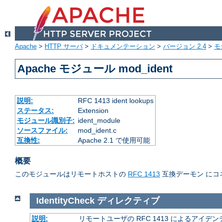
Apache
>
HTTP サーバ
>
ドキュメンテーション
>
バージョン 2.4
>
モ
Apache モジュール mod_ident
説明:
RFC 1413 ident lookups
ステータス:
Extension
モジュール識別子:
ident_module
ソースファイル:
mod_ident.c
互換性:
Apache 2.1 で使用可能
概要
このモジュールはリモートホストの
RFC 1413
互換デーモン にコ
IdentityCheck
ディレクティブ
説明:
リモートユーザの RFC 1413 によるアイ