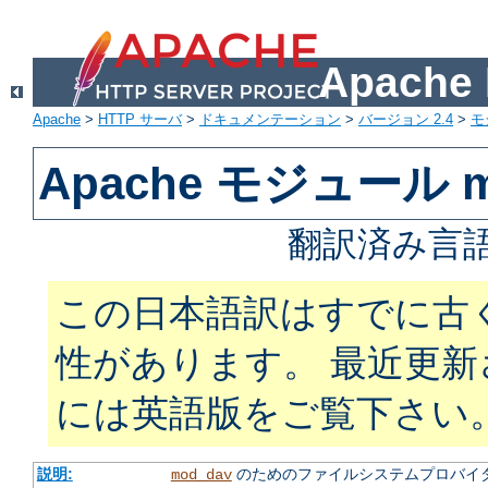
Apach
Apache
>
HTTP サーバ
>
ドキュメンテーション
>
バージョン 2.4
>
モ
Apache モジュール m
翻訳済み言語
この日本語訳はすでに古
性があります。 最近更
には英語版をご覧下さい
説明:
のためのファイルシステムプロバイ
mod_dav