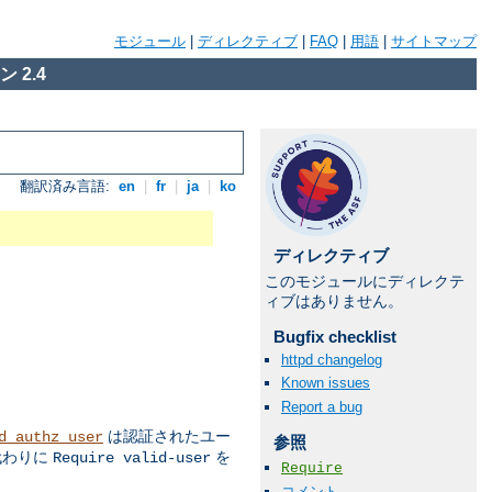
モジュール
|
ディレクティブ
|
FAQ
|
用語
|
サイトマップ
 2.4
翻訳済み言語:
en
|
fr
|
ja
|
ko
ディレクティブ
このモジュールにディレクテ
ィブはありません。
Bugfix checklist
httpd changelog
Known issues
Report a bug
は認証されたユー
d_authz_user
参照
代わりに
を
Require valid-user
Require
コメント