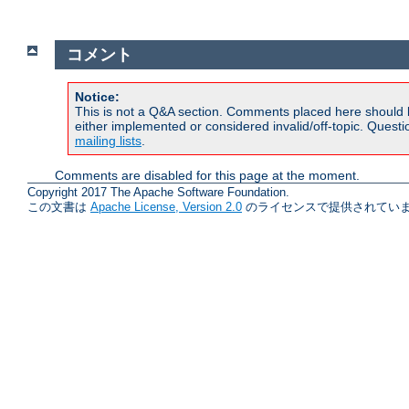
コメント
Notice:
This is not a Q&A section. Comments placed here should 
either implemented or considered invalid/off-topic. Ques
mailing lists
.
Comments are disabled for this page at the moment.
Copyright 2017 The Apache Software Foundation.
この文書は
Apache License, Version 2.0
のライセンスで提供されていま