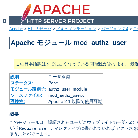
Apache
>
HTTP サーバ
>
ドキュメンテーション
>
バージョン 2.4
>
モ
Apache モジュール mod_authz_user
この日本語訳はすでに古くなっている 可能性があります。 最
説明:
ユーザ承認
ステータス:
Base
モジュール識別子:
authz_user_module
ソースファイル:
mod_authz_user.c
互換性:
Apache 2.1 以降で使用可能
概要
このモジュールは、認証されたユーザにウェブサイトの一部への 
ザが
ディレクティブに書かれていれば アクセスを
Require user
使うことができます。