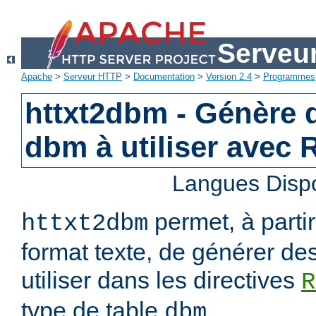
Serveu
Apache
>
Serveur HTTP
>
Documentation
>
Version 2.4
>
Programmes
httxt2dbm - Génère d
dbm à utiliser avec
Langues Disp
permet, à parti
httxt2dbm
format texte, de générer de
utiliser dans les directives
R
type de table
.
dbm