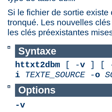
Si le fichier de sortie existe
tronqué. Les nouvelles clés
les clés préexistantes mises
Syntaxe
httxt2dbm
[ -
v
] [ 
i
TEXTE_SOURCE
-
o
S
Options
-v