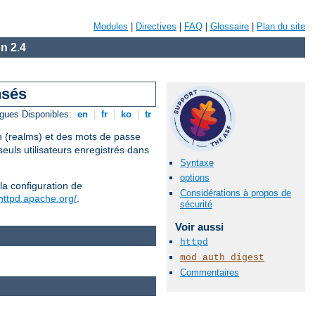
Modules
|
Directives
|
FAQ
|
Glossaire
|
Plan du site
n 2.4
nsés
gues Disponibles:
en
|
fr
|
ko
|
tr
on (realms) et des mots de passe
euls utilisateurs enregistrés dans
Syntaxe
options
la configuration de
Considérations à propos de
/httpd.apache.org/
.
sécurité
Voir aussi
httpd
mod_auth_digest
Commentaires