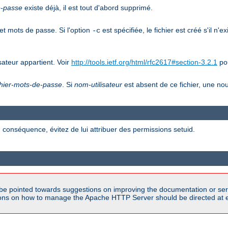
e-passe
existe déjà, il est tout d'abord supprimé.
et mots de passe. Si l'option
est spécifiée, le fichier est créé s'il n'e
-c
ateur appartient. Voir
http://tools.ietf.org/html/rfc2617#section-3.2.1
pou
chier-mots-de-passe
. Si
nom-utilisateur
est absent de ce fichier, une nou
 conséquence, évitez de lui attribuer des permissions setuid.
be pointed towards suggestions on improving the documentation or ser
tions on how to manage the Apache HTTP Server should be directed at e