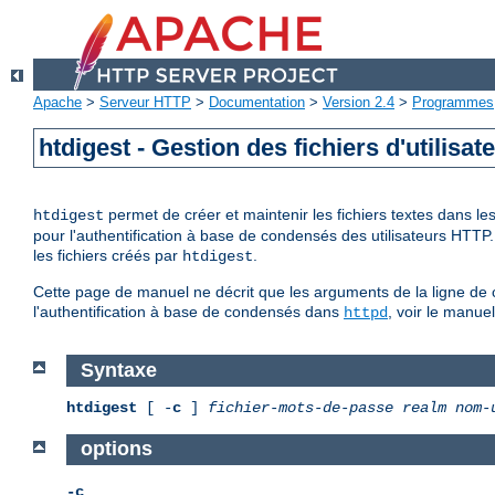
Apache
>
Serveur HTTP
>
Documentation
>
Version 2.4
>
Programmes
htdigest - Gestion des fichiers d'utilisa
permet de créer et maintenir les fichiers textes dans l
htdigest
pour l'authentification à base de condensés des utilisateurs HTTP
les fichiers créés par
.
htdigest
Cette page de manuel ne décrit que les arguments de la ligne de 
l'authentification à base de condensés dans
, voir le manue
httpd
Syntaxe
htdigest
[ -
c
]
fichier-mots-de-passe
realm
nom-
options
-c