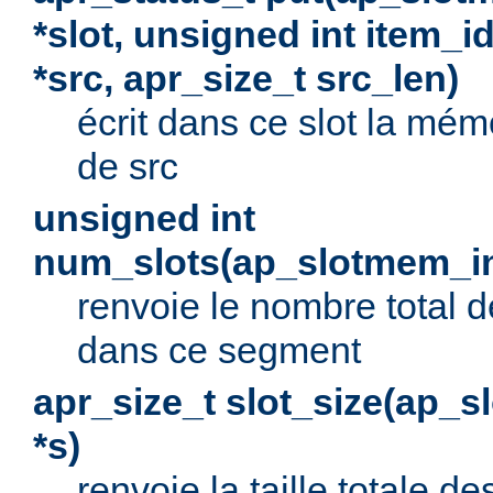
*slot, unsigned int item_i
*src, apr_size_t src_len)
écrit dans ce slot la mé
de src
unsigned int
num_slots(ap_slotmem_in
renvoie le nombre total d
dans ce segment
apr_size_t slot_size(ap_
*s)
renvoie la taille totale d