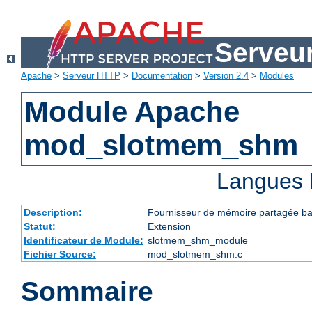
Serveu
Apache
>
Serveur HTTP
>
Documentation
>
Version 2.4
>
Modules
Module Apache
mod_slotmem_shm
Langues 
Description:
Fournisseur de mémoire partagée bas
Statut:
Extension
Identificateur de Module:
slotmem_shm_module
Fichier Source:
mod_slotmem_shm.c
Sommaire