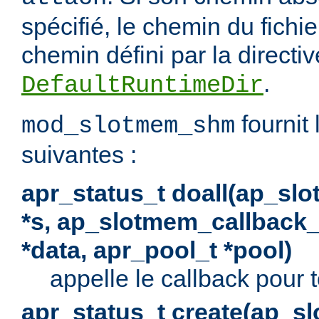
spécifié, le chemin du fichie
chemin défini par la directiv
.
DefaultRuntimeDir
fournit 
mod_slotmem_shm
suivantes :
apr_status_t doall(ap_sl
*s, ap_slotmem_callback_f
*data, apr_pool_t *pool)
appelle le callback pour t
apr_status_t create(ap_s