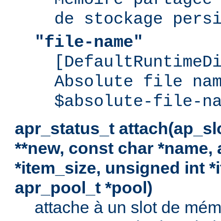
de stockage pers
"file-name"
[DefaultRuntimeD
Absolute file na
$absolute-file-n
apr_status_t attach(ap_s
**new, const char *name, 
*item_size, unsigned int 
apr_pool_t *pool)
attache à un slot de mémo