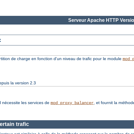
Serveur Apache HTTP Versio
c
rtition de charge en fonction d'un niveau de trafic pour le module
mod_
puis la version 2.3
l nécessite les services de
, et fournit la métho
mod_proxy_balancer
rtain trafic
nificateur est similaire à celle de la méthode reposant sur le nombre de 