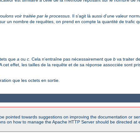
voulons voir traitée par le processus
. Il s'agit là aussi d'une valeur nor
r sur un nombre de requêtes, on prend en compte la quantité de trafic q
ctets que
a
ou
c
. Cela n'entraîne pas nécessairement que
b
va traiter d
. A cet effet, les tailles de la requête et de sa réponse assocciée sont p
ation que les octets en sortie.
be pointed towards suggestions on improving the documentation or ser
tions on how to manage the Apache HTTP Server should be directed at e