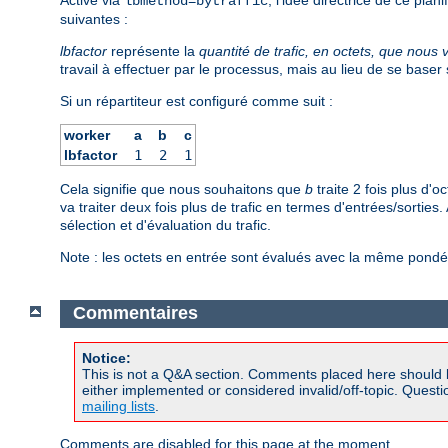
lbmethod=bytraffic
suivantes :
lbfactor
représente la
quantité de trafic, en octets, que nous 
travail à effectuer par le processus, mais au lieu de se base
Si un répartiteur est configuré comme suit :
worker
a
b
c
lbfactor
1
2
1
Cela signifie que nous souhaitons que
b
traite 2 fois plus d'o
va traiter deux fois plus de trafic en termes d'entrées/sorties
sélection et d'évaluation du trafic.
Note : les octets en entrée sont évalués avec la même pondér
Commentaires
Notice:
This is not a Q&A section. Comments placed here should 
either implemented or considered invalid/off-topic. Ques
mailing lists
.
Comments are disabled for this page at the moment.