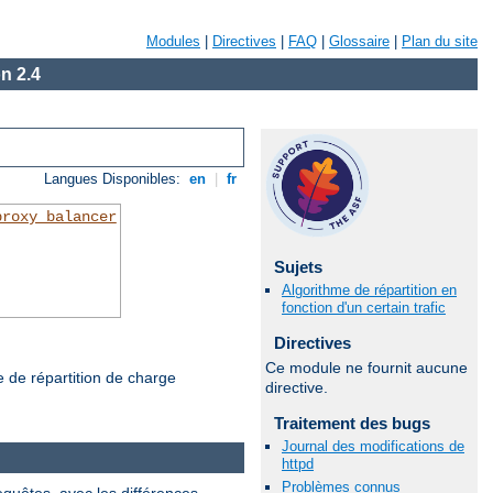
Modules
|
Directives
|
FAQ
|
Glossaire
|
Plan du site
n 2.4
Langues Disponibles:
en
|
fr
proxy_balancer
Sujets
Algorithme de répartition en
fonction d'un certain trafic
Directives
Ce module ne fournit aucune
de de répartition de charge
directive.
Traitement des bugs
Journal des modifications de
httpd
Problèmes connus
requêtes, avec les différences