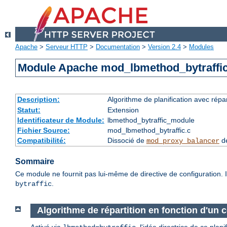
Apache
>
Serveur HTTP
>
Documentation
>
Version 2.4
>
Modules
Module Apache mod_lbmethod_bytraffi
Description:
Algorithme de planification avec répa
Statut:
Extension
Identificateur de Module:
lbmethod_bytraffic_module
Fichier Source:
mod_lbmethod_bytraffic.c
Compatibilité:
Dissocié de
de
mod_proxy_balancer
Sommaire
Ce module ne fournit pas lui-même de directive de configuration. I
.
bytraffic
Algorithme de répartition en fonction d'un ce
Activé via
, l'idée directrice de ce pla