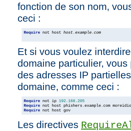
fonction de son nom, vou
ceci :
Require
 not host 
host
.
example
.
com
Et si vous voulez interdire
domaine particulier, vous
des adresses IP partiell
domaine, comme ceci :
Require
 not ip 
192.168
.
205
Require
 not host phishers
.
example
.
com moreidi
Require
 not host gov
Les directives
RequireA