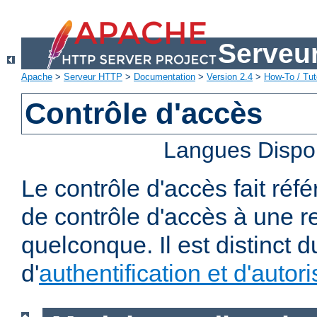
Serveu
Apache
>
Serveur HTTP
>
Documentation
>
Version 2.4
>
How-To / Tut
Contrôle d'accès
Langues Dispo
Le contrôle d'accès fait réf
de contrôle d'accès à une 
quelconque. Il est distinct 
d'
authentification et d'autori