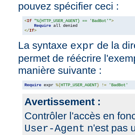
pouvez spécifier ceci :
<
If
"%{HTTP_USER_AGENT} == 'BadBot'"
>
Require
</
If
>
La syntaxe
de la di
expr
permet de réécrire l'exem
manière suivante :
Require
 expr 
%{
HTTP_USER_AGENT
}
!=
'BadBot'
Avertissement :
Contrôler l'accès en fonc
n'est pas 
User-Agent