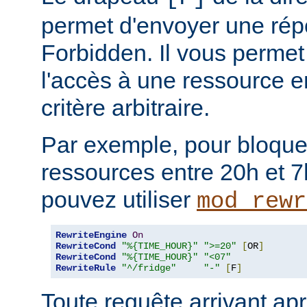
permet d'envoyer une rép
Forbidden. Il vous permet 
l'accès à une ressource e
critère arbitraire.
Par exemple, pour bloque
ressources entre 20h et 7
pouvez utiliser
mod_rewr
RewriteEngine
On
RewriteCond
"%{TIME_HOUR}"
">=20"
[
OR
]
RewriteCond
"%{TIME_HOUR}"
"<07"
RewriteRule
"^/fridge"
"-"
[
F
]
Toute requête arrivant ap