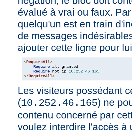
négation, le bloc doit con
évalué à vrai ou faux. Par
quelqu'un est en train d'i
de messages indésirable
ajouter cette ligne pour lui
<
RequireAll
>
Require
 all granted

Require
 not ip 
10.252
.
46.165
</
RequireAll
>
Les visiteurs possédant c
(
) ne pou
10.252.46.165
contenu concerné par cett
voulez interdire l'accès 